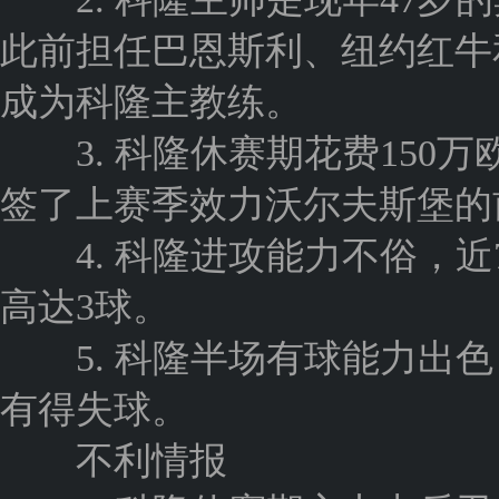
此前担任巴恩斯利、纽约红牛和
成为科隆主教练。
3. 科隆休赛期花费150
签了上赛季效力沃尔夫斯堡的
4. 科隆进攻能力不俗，近
高达3球。
5. 科隆半场有球能力出色
有得失球。
不利情报